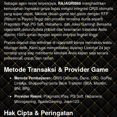
Sebagai agen resmi terpercaya,
RAJAQRIS88
menghadirkan
kemudahan transaksi tanpa batas melalui integrasi QRIS otomatis
yang super cepat. Nikmati ribuan game slot gacor dengan RTP
(Return to Player) tinggi dari provider ternama dunia seperti
Pragmatic Play, PG Soft, Habanero, dan Joker Gaming. Bersama
rajaqris88, seluruh data pribadi dan keamanan transaksi Anda
dijamin 100% aman dengan sistem enkripsi tingkat tinggi.
Proses deposit dan withdraw di rajaqris88 hanya memakan waktu
hitungan detik. Kami juga menyediakan layanan Livechat 24 jam
nonstop yang siap membantu kendala Anda kapan saja secara
profesional, cepat, dan ramah.
Metode Transaksi & Provider Game
Metode Pembayaran:
QRIS Otomatis, Dana, OVO, GoPay,
LinkAja, ShopeePay, serta Bank Transfer (BCA, Mandiri,
BNI, BRI).
Provider Resmi:
Pragmatic Play, PG Soft, Habanero,
Microgaming, SpadeGaming, Joker123.
Hak Cipta & Peringatan